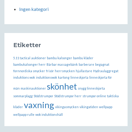
Ingen kategori
Etiketter
5.11 tactical
auktioner
bambu kalsonger
bambu kläder
bambukalsonger herr
Bärbar massagebänk
barberare
begagnat
fornnordiska smycker
frisör
herrsmycken
hjullastare
Hydraulaggregat
induktions wok
induktionswok
kartong
linneskjorta
linneskjorta för
skönhet
män
maskinauktioner
snygg linneskjorta
sommarplagg
Stödstrumpor
Stödstrumpor herr
strumpor online
taktiska
vaxning
kläder
vikingasmycken
vikingatiden
wellpapp
wellpapp rulle
wok induktionshäll