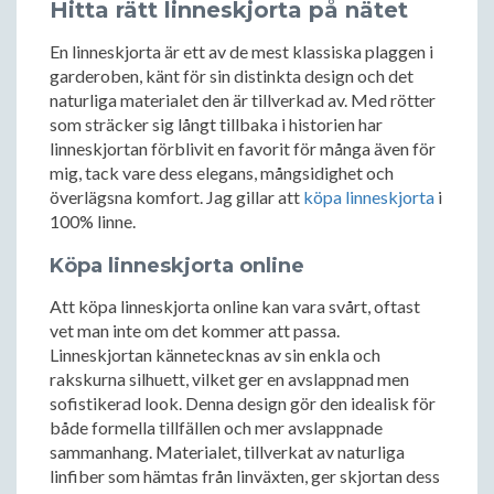
Hitta rätt linneskjorta på nätet
En linneskjorta är ett av de mest klassiska plaggen i
garderoben, känt för sin distinkta design och det
naturliga materialet den är tillverkad av. Med rötter
som sträcker sig långt tillbaka i historien har
linneskjortan förblivit en favorit för många även för
mig, tack vare dess elegans, mångsidighet och
överlägsna komfort. Jag gillar att
köpa linneskjorta
i
100% linne.
Köpa linneskjorta online
Att köpa linneskjorta online kan vara svårt, oftast
vet man inte om det kommer att passa.
Linneskjortan kännetecknas av sin enkla och
rakskurna silhuett, vilket ger en avslappnad men
sofistikerad look. Denna design gör den idealisk för
både formella tillfällen och mer avslappnade
sammanhang. Materialet, tillverkat av naturliga
linfiber som hämtas från linväxten, ger skjortan dess