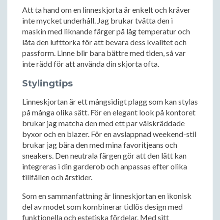
Att ta hand om en linneskjorta är enkelt och kräver
inte mycket underhåll. Jag brukar tvätta den i
maskin med liknande färger på låg temperatur och
låta den lufttorka för att bevara dess kvalitet och
passform. Linne blir bara bättre med tiden, så var
inte rädd för att använda din skjorta ofta.
Stylingtips
Linneskjortan är ett mångsidigt plagg som kan stylas
på många olika sätt. För en elegant look på kontoret
brukar jag matcha den med ett par välskräddade
byxor och en blazer. För en avslappnad weekend-stil
brukar jag bära den med mina favoritjeans och
sneakers. Den neutrala färgen gör att den lätt kan
integreras i din garderob och anpassas efter olika
tillfällen och årstider.
Som en sammanfattning är linneskjortan en ikonisk
del av modet som kombinerar tidlös design med
funktionella och estetiska fördelar. Med sitt