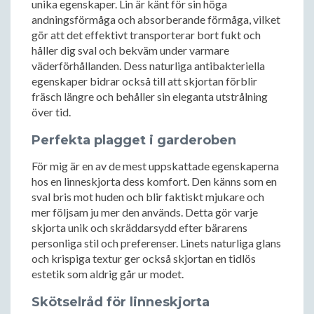
unika egenskaper. Lin är känt för sin höga
andningsförmåga och absorberande förmåga, vilket
gör att det effektivt transporterar bort fukt och
håller dig sval och bekväm under varmare
väderförhållanden. Dess naturliga antibakteriella
egenskaper bidrar också till att skjortan förblir
fräsch längre och behåller sin eleganta utstrålning
över tid.
Perfekta plagget i garderoben
För mig är en av de mest uppskattade egenskaperna
hos en linneskjorta dess komfort. Den känns som en
sval bris mot huden och blir faktiskt mjukare och
mer följsam ju mer den används. Detta gör varje
skjorta unik och skräddarsydd efter bärarens
personliga stil och preferenser. Linets naturliga glans
och krispiga textur ger också skjortan en tidlös
estetik som aldrig går ur modet.
Skötselråd för linneskjorta