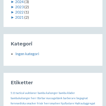
►
2024
(3)
►
2023
(2)
►
2022
(1)
►
2021
(2)
Kategori
Ingen kategori
Etiketter
5.11 tactical
auktioner
bambu kalsonger
bambu kläder
bambukalsonger herr
Bärbar massagebänk
barberare
begagnat
fornnordiska smycker
frisör
herrsmycken
hjullastare
Hydraulaggregat